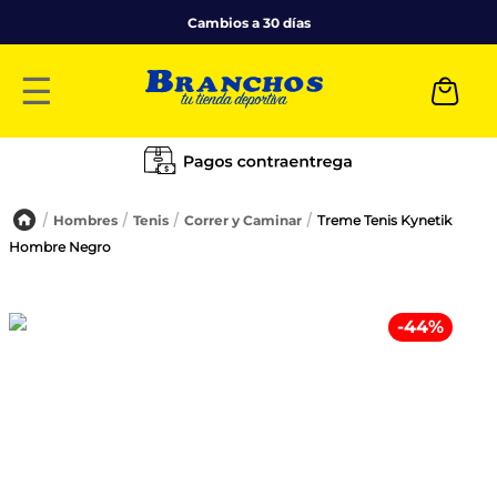
Cambios a 30 días
☰
Hombres
Tenis
Correr y Caminar
Treme Tenis Kynetik
Hombre Negro
-
44
%