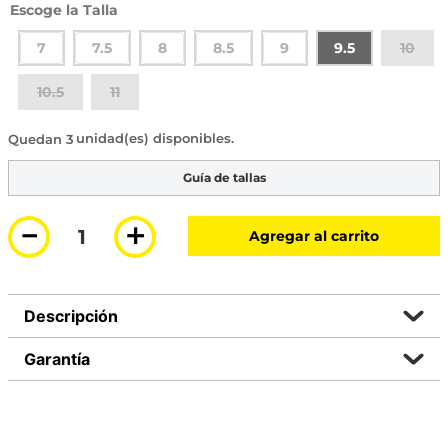
Talla
7
7.5
8
8.5
9
9.5
10
10.5
11
3 disponibles
Guía de tallas
－
＋
Agregar al carrito
Descripción
Garantía