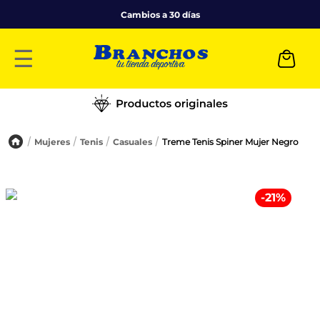
Cambios a 30 días
☰
Mujeres
Tenis
Casuales
Treme Tenis Spiner Mujer Negro
-
21
%