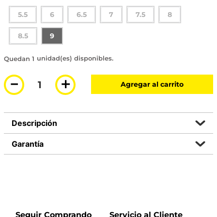
5.5
6
6.5
7
7.5
8
8.5
9
1 disponible
－
＋
Agregar al carrito
Descripción
Garantía
Seguir Comprando
Servicio al Cliente