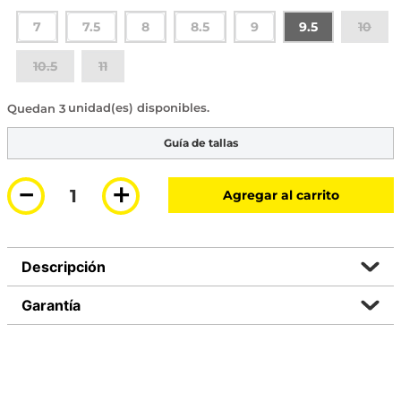
7
7.5
8
8.5
9
9.5
10
10.5
11
3 disponibles
Guía de tallas
－
＋
Agregar al carrito
Descripción
Garantía