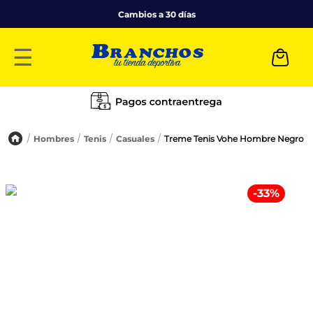
Cambios a 30 días
☰
Hombres
Tenis
Casuales
Treme Tenis Vohe Hombre Negro
-
33
%