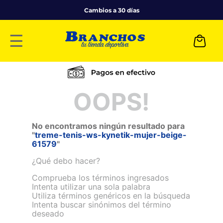
Cambios a 30 días
☰
OOPS!
No encontramos ningún resultado para
"
treme-tenis-ws-kynetik-mujer-beige-
61579
"
¿Qué debo hacer?
Comprueba los términos ingresados
Intenta utilizar una sola palabra
Utiliza términos genéricos en la búsqueda
Intenta buscar sinónimos del término
deseado