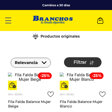
Cambios a 30 días
☰
Filtrar
Relevancia
-
25
%
-
25
%
SKU
:
63064
SKU
:
63062
Fila Falda Balance Mujer
Fila Falda Balance Mujer
Beige
Blanco