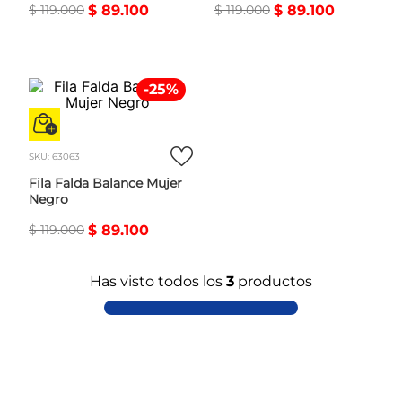
$
119
.
000
$
89
.
100
$
119
.
000
$
89
.
100
-
25
%
SKU
:
63063
Fila Falda Balance Mujer
Negro
$
119
.
000
$
89
.
100
Has visto todos los
3
productos