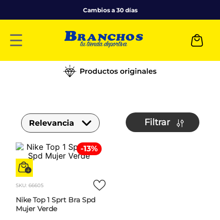
Cambios a 30 días
☰
Filtrar
Relevancia
-
13
%
SKU
:
66605
Nike Top 1 Sprt Bra Spd
Mujer Verde