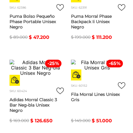
SKU
:
62386
SKU
:
62391
Puma Bolso Pequeño
Puma Morral Phase
Phase Portable Unisex
Backpack Ii Unisex
Negro
Negro
$
89
.
000
$
47
.
200
$
199
.
000
$
111
.
200
-
25
%
-
65
%
SKU
:
60152
SKU
:
60424
Fila Morral Lines Unisex
Adidas Morral Classic 3
Gris
Bar Neg-bla Unisex
Negro
$
169
.
000
$
126
.
650
$
149
.
000
$
51
.
000