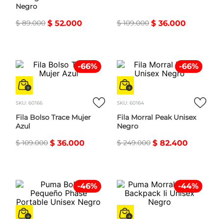
Negro
$
89
.
000
$
52
.
000
$
109
.
000
$
36
.
000
-
66
%
-
66
%
SKU
:
60166
SKU
:
60164
Fila Bolso Trace Mujer
Fila Morral Peak Unisex
Azul
Negro
$
109
.
000
$
36
.
000
$
249
.
000
$
82
.
400
-
46
%
-
44
%