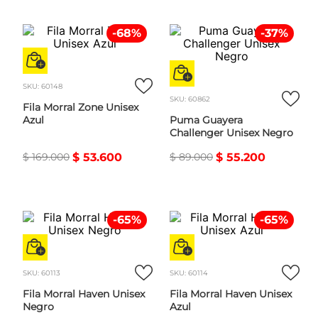
-
68
%
-
37
%
SKU
:
60148
SKU
:
60862
Fila Morral Zone Unisex
Azul
Puma Guayera
Challenger Unisex Negro
$
169
.
000
$
53
.
600
$
89
.
000
$
55
.
200
-
65
%
-
65
%
SKU
:
60113
SKU
:
60114
Fila Morral Haven Unisex
Fila Morral Haven Unisex
Negro
Azul