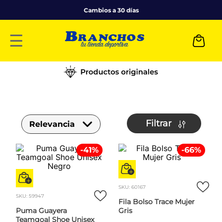
Cambios a 30 días
☰
Filtrar
Relevancia
-
41
%
-
66
%
SKU
:
60167
SKU
:
59947
Fila Bolso Trace Mujer
Puma Guayera
Gris
Teamgoal Shoe Unisex