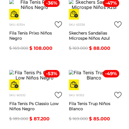
-
36
%
-
47
%
SKU
:
61354
SKU
:
63336
Fila Tenis Prixo Niños
Skechers Sandalias
Negro
Microspe Niños Azul
$
169
.
000
$
108
.
000
$
169
.
000
$
88
.
000
-
53
%
-
49
%
SKU
:
60532
SKU
:
61352
Fila Tenis Ps Classio Low
Fila Tenis Trup Niños
Niños Negro
Blanco
$
189
.
000
$
87
.
200
$
169
.
000
$
85
.
000