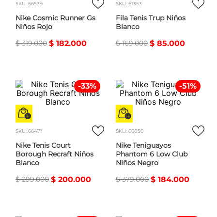
SKU
:
66539
SKU
:
61353
Nike Cosmic Runner Gs
Fila Tenis Trup Niños
Niños Rojo
Blanco
$
319
.
000
$
182
.
000
$
169
.
000
$
85
.
000
-
33
%
-
51
%
SKU
:
66471
SKU
:
66050
Nike Tenis Court
Nike Teniguayos
Borough Recraft Niños
Phantom 6 Low Club
Blanco
Niños Negro
$
299
.
000
$
200
.
000
$
379
.
000
$
184
.
000