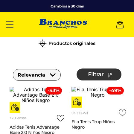
Cambios a 30 días
☰
Filtrar
Relevancia
-
43
%
-
49
%
SKU
:
61350
SKU
:
60595
Fila Tenis Trup Niños
Adidas Tenis Advantage
Negro
Base 2.0 Niños Negro