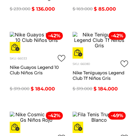
$
239
.
000
$
136
.
000
$
169
.
000
$
85
.
000
-
42
%
-
42
%
SKU
:
66033
SKU
:
66080
Nike Guayos Legend 10
Club Niños Gris
Nike Teniguayos Legend
Club Tf Niños Gris
$
319
.
000
$
184
.
000
$
319
.
000
$
184
.
000
-
42
%
-
49
%